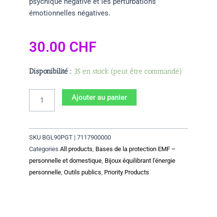
psychique négative et les perturbations
émotionnelles négatives.
30.00
CHF
quantité
Disponibilité :
35 en stock (peut être commandé)
de
Pendentif
Ajouter au panier
L90
doré
SKU
BGL90PGT | 7117900000
Categories
All products
,
Bases de la protection EMF –
personnelle et domestique
,
Bijoux équilibrant l'énergie
personnelle
,
Outils publics
,
Priority Products