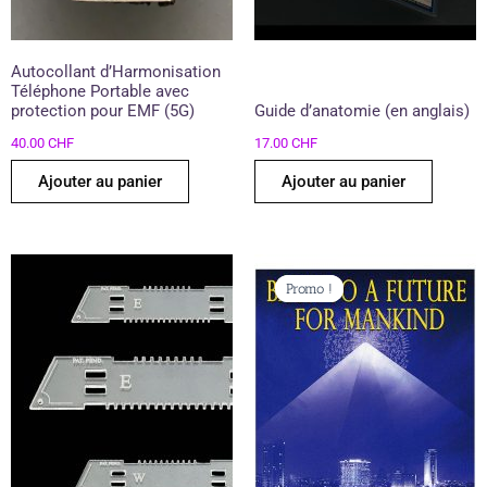
Autocollant d’Harmonisation
Téléphone Portable avec
protection pour EMF (5G)
Guide d’anatomie (en anglais)
40.00
CHF
17.00
CHF
Ajouter au panier
Ajouter au panier
Le
Le
prix
prix
Promo !
Promo !
initial
actuel
était :
est :
29.00 CHF.
24.00 CHF.