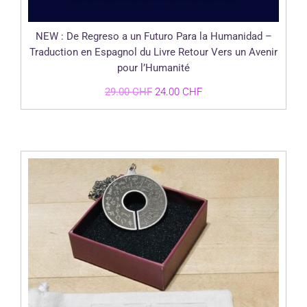
NEW : De Regreso a un Futuro Para la Humanidad –
Traduction en Espagnol du Livre Retour Vers un Avenir
pour l’Humanité
Le
Le
29.00
CHF
24.00
CHF
prix
prix
initial
actuel
était :
est :
29.00 CHF.
24.00 CHF.