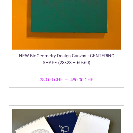
NEW-BioGeometry Design Canvas : CENTERING
SHAPE (28×28 – 60×60)
Plage
280.00
CHF
–
480.00
CHF
de
prix :
280.00 CHF
à
480.00 CHF