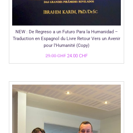
NEW : De Regreso a un Futuro Para la Humanidad –
Traduction en Espagnol du Livre Retour Vers un Avenir
pour l’Humanité (Copy)
Le
Le
29.00
CHF
24.00
CHF
prix
prix
initial
actuel
était :
est :
29.00 CHF.
24.00 CHF.