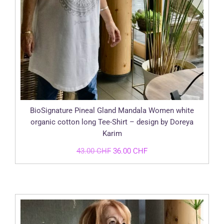
BioSignature Pineal Gland Mandala Women white
organic cotton long Tee-Shirt – design by Doreya
Karim
Le
Le
43.00
CHF
36.00
CHF
prix
prix
initial
actuel
était :
est :
43.00 CHF.
36.00 CHF.