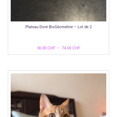
Plateau Doré BioGéométrie – Lot de 2
Plage
36.00
CHF
–
74.00
CHF
de
prix :
36.00 CHF
à
74.00 CHF