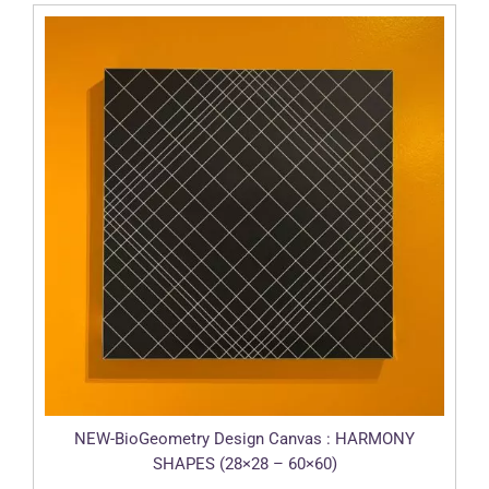
à
480.00 CHF
NEW-BioGeometry Design Canvas : HARMONY
SHAPES (28×28 – 60×60)