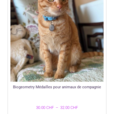
Biogeometry Médailles pour animaux de compagnie
Plage
30.00
CHF
–
32.00
CHF
de