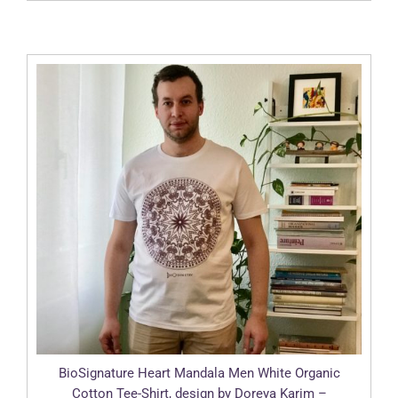
prix :
30.00 CHF
à
32.00 CHF
BioSignature Heart Mandala Men White Organic
Cotton Tee-Shirt, design by Doreya Karim –