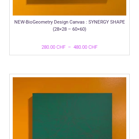
NEW-BioGeometry Design Canvas : SYNERGY SHAPE
(28×28 – 60×60)
Plage
280.00
CHF
–
480.00
CHF
de
prix :
280.00 CHF
à
480.00 CHF