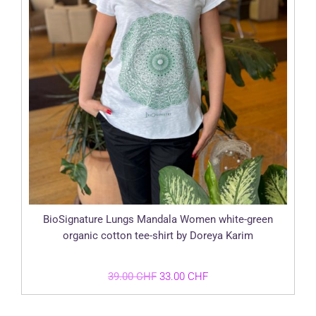
BioSignature Lungs Mandala Women white-green
organic cotton tee-shirt by Doreya Karim
Le
Le
39.00
CHF
33.00
CHF
prix
prix
initial
actuel