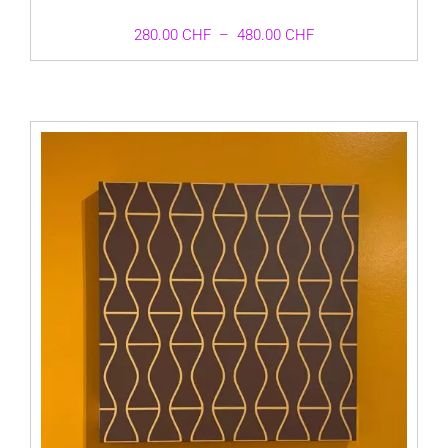
Plage
280.00
CHF
–
480.00
CHF
de
prix :
280.00 CHF
à
480.00 CHF