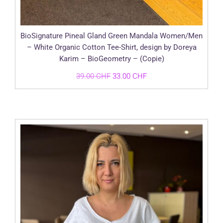
BioSignature Pineal Gland Green Mandala Women/Men
– White Organic Cotton Tee-Shirt, design by Doreya
Karim – BioGeometry – (Copie)
Le
Le
39.00
CHF
33.00
CHF
prix
prix
initial
actuel
était :
est :
39.00 CHF.
33.00 CHF.