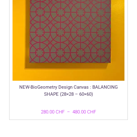
NEW-BioGeometry Design Canvas : BALANCING
SHAPE (28×28 – 60×60)
Plage
280.00
CHF
–
480.00
CHF
de
prix :
280.00 CHF