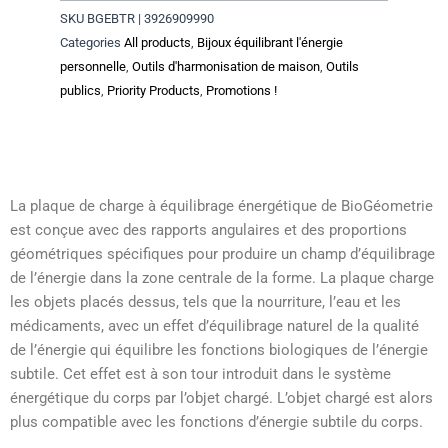
à
SKU
BGEBTR | 3926909990
Equilibrage
Categories
All products
,
Bijoux équilibrant l'énergie
énergétique
personnelle
,
Outils d'harmonisation de maison
,
Outils
-
publics
,
Priority Products
,
Promotions !
(Energy
Balancing
Charging
Tray
White)
La plaque de charge à équilibrage énergétique de BioGéometrie
est conçue avec des rapports angulaires et des proportions
géométriques spécifiques pour produire un champ d’équilibrage
de l’énergie dans la zone centrale de la forme. La plaque charge
les objets placés dessus, tels que la nourriture, l’eau et les
médicaments, avec un effet d’équilibrage naturel de la qualité
de l’énergie qui équilibre les fonctions biologiques de l’énergie
subtile. Cet effet est à son tour introduit dans le système
énergétique du corps par l’objet chargé. L’objet chargé est alors
plus compatible avec les fonctions d’énergie subtile du corps.