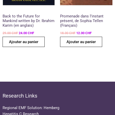
Back to the Future for
Promenade dans l’instant
Mankind written by Dr. Ibrahim
présent, de Sophia Tellen
Karim (en anglais)
(Français)
29.00
CHF
24.00
CHF
18.00
CHF
12.00
CHF
Ajouter au panier
Ajouter au panier
Research Links
Regional EMF Solution: Hemberg
Hepatitis C Research