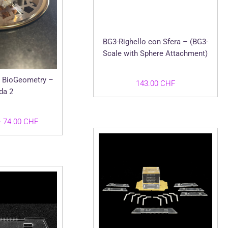
BG3-Righello con Sfera – (BG3-
Scale with Sphere Attachment)
 BioGeometry –
143.00
CHF
da 2
Fascia
-
74.00
CHF
di
prezzo:
da
36.00 CHF
a
74.00 CHF