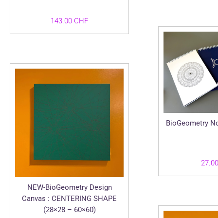
143.00
CHF
BioGeometry No
27.0
NEW-BioGeometry Design
Canvas : CENTERING SHAPE
(28×28 – 60×60)