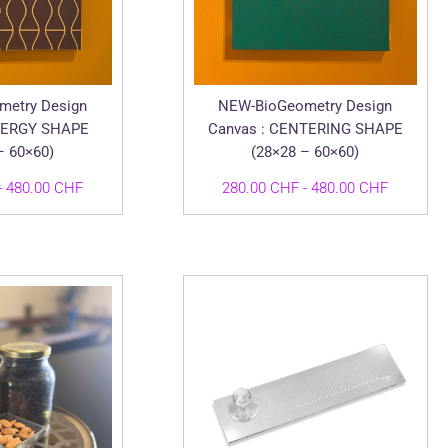
etry Design
NEW-BioGeometry Design
NERGY SHAPE
Canvas : CENTERING SHAPE
– 60×60)
(28×28 – 60×60)
Fascia
Fascia
-
480.00
CHF
280.00
CHF
-
480.00
CHF
di
di
prezzo:
prezzo:
da
da
280.00 CHF
280.00 
a
a
480.00 CHF
480.00 