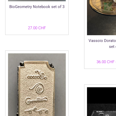
BioGeometry Notebook set of 3
27.00
CHF
Vassoio Dorato
set 
36.00
CHF