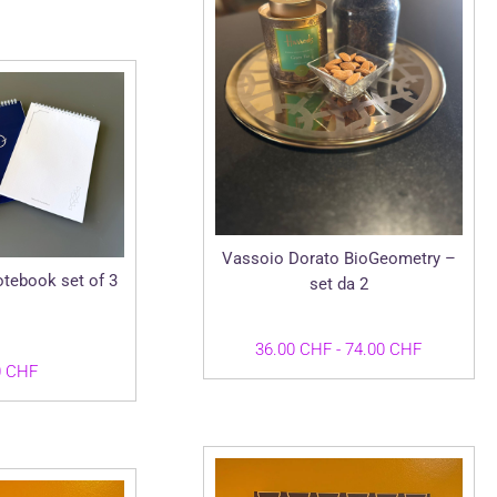
Vassoio Dorato BioGeometry –
tebook set of 3
set da 2
Fascia
36.00
CHF
-
74.00
CHF
0
CHF
di
prezzo:
da
36.00 CH
a