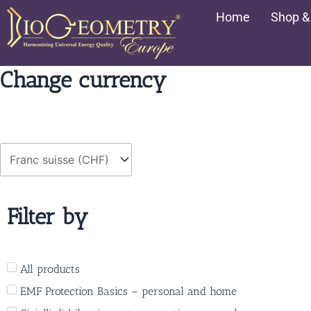
Vai
Home
Shop &
al
contenuto
Change currency
Filter by
All products
EMF Protection Basics – personal and home