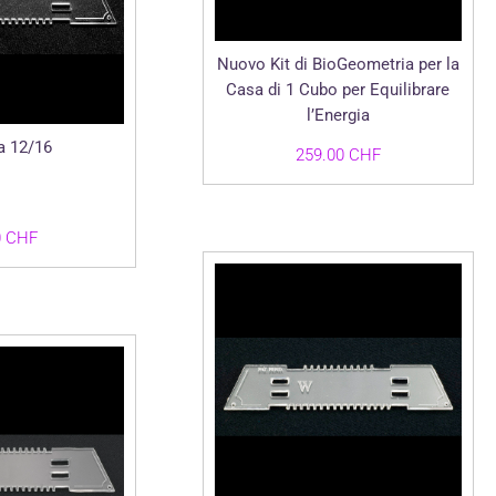
Nuovo Kit di BioGeometria per la
Casa di 1 Cubo per Equilibrare
l’Energia
a 12/16
259.00
CHF
0
CHF